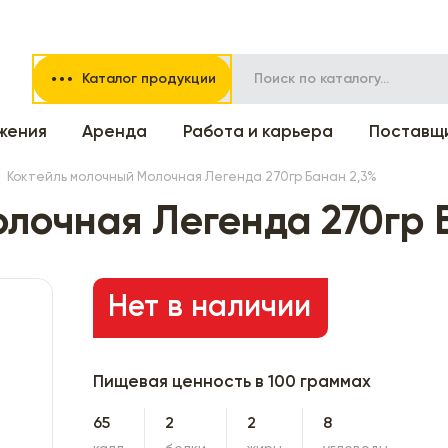
Каталог продукции
жения
Аренда
Работа и карьера
Поставщ
Коктейль молочный Молочная Легенда 270гр Банан 2,3%
лочная Легенда 270гр 
Нет в наличии
Пищевая ценность в 100 граммах
65
2
2
8