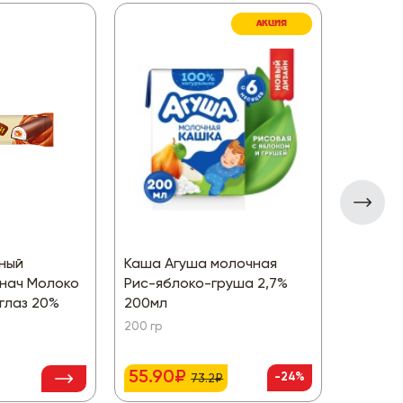
АКЦИЯ
ный
Каша Агуша молочная
Продукт
 нач Молоко
Рис-яблоко-груша 2,7%
Kids 2,
глаз 20%
200мл
Клубни
200 гр
110 гр
55.90₽
47.40
-24%
73.2₽