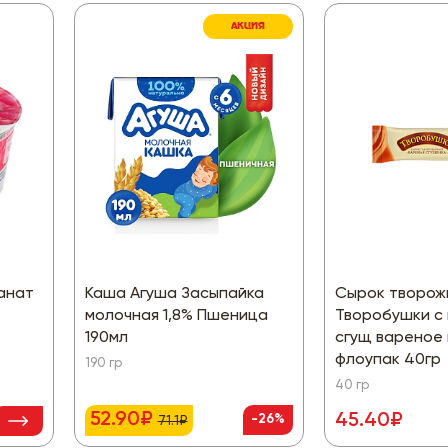
АКЦИЯ
ранат
Каша Агуша Засыпайка
Сырок творож
молочная 1,8% Пшеница
Творобушки с
190мл
сгущ вареное 
флоупак 40гр
190 гр
40 гр
52.90₽
45.40₽
-26%
71.1₽