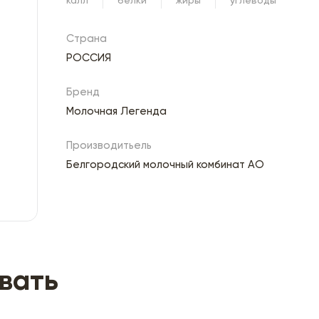
калл
белки
жиры
углеводы
Страна
РОССИЯ
Бренд
Молочная Легенда
Производитьель
Белгородский молочный комбинат АО
вать