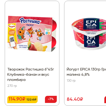
Творожок Растишка 6*45г
Йогурт EPICA 130гр Г
Клубника-банан и вкус
малина 4,8%
пломбира
130 гр
270 гр
114.90₽
84.40₽
-7%
122.6₽