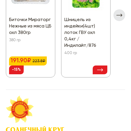
Биточки Мираторг
Шницель из
Бедр
Нежные из мяса ЦБ
индейки(4шт)
мари
охл 380гр
лоток ГВУ охл
Слад
0,4кг /
запе
380 гр
Индилайт/876
охл 
о807
400 гр
1000 
191.90₽
223.8₽
315
-15%