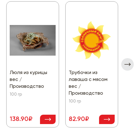
Люля из курицы
Трубочки из
Дран
вес /
лаваша с мясом
вес /
Производство
вес /
Прои
Производство
100 гр
100 гр
100 гр
138.90₽
82.90₽
86.