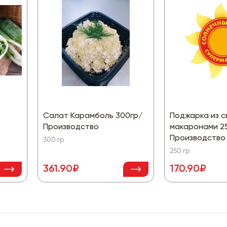
Салат Карамболь 300гр/
Поджарка из с
Производство
макаронами 2
Производство
300 гр
250 гр
361.90₽
170.90₽