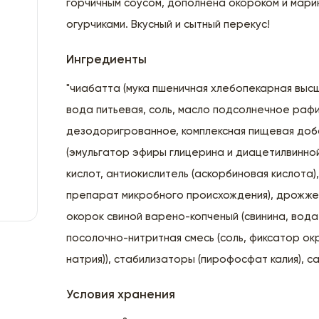
горчичным соусом, дополнена окороком и мар
огурчиками. Вкусный и сытный перекус!
Ингредиенты
"чиабатта (мука пшеничная хлебопекарная выс
вода питьевая, соль, масло подсолнечное ра
дезодоригрованное, комплексная пищевая доб
(эмульгатор эфиры глицерина и диацетилвинно
кислот, антиокислитель (аскорбиновая кислота
препарат микробного происхождения), дрожжев
окорок свиной варено-копченый (свинина, вода
посолочно-нитритная смесь (соль, фиксатор ок
натрия)), стабилизаторы (пирофосфат калия), с
Условия хранения