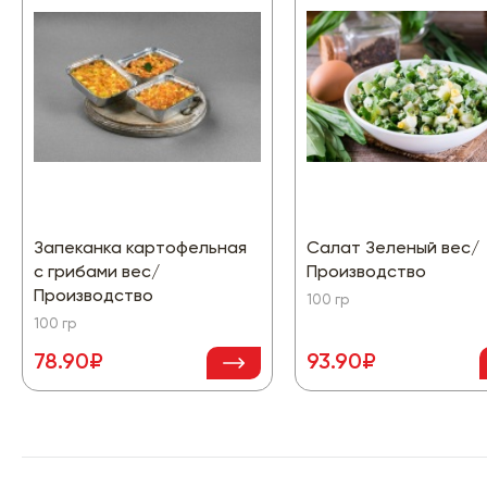
Запеканка картофельная
Салат Зеленый вес/
с грибами вес/
Производство
Производство
100 гр
100 гр
78.90₽
93.90₽