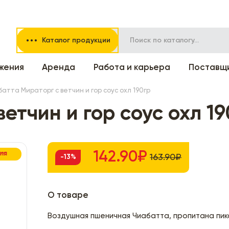
Каталог продукции
жения
Аренда
Работа и карьера
Поставщ
атта Мираторг с ветчин и гор соус охл 190гр
етчин и гор соус охл 19
142.90₽
ЦИЯ
163.90₽
-13%
О товаре
Воздушная пшеничная Чиабатта, пропитана пи