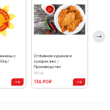
винины с
Отбивная куриная в
Торт П
50гр/
сухарях вес /
Произв
Производство
100 гр
100 гр
136.90₽
62.90