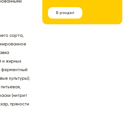
инованными
В раздел
шего сорта,
финированное
авка
й и жирных
), ферментный
ые культуры);
 питьевая,
раски (нитрит
ахар, пряности