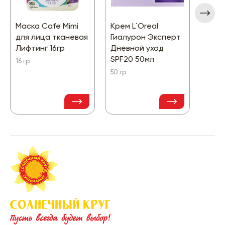
Маска Cafe Mimi
Крем L`Oreal
Анти
для лица тканевая
Гиалурон Эксперт
спре
Лифтинг 16гр
Дневной уход
Неви
SPF20 50мл
16 гр
150 гр
50 гр