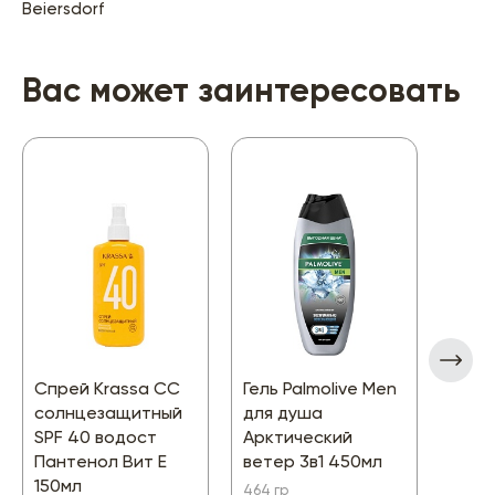
Beiersdorf
Вас может заинтересовать
Спрей Krassa CC
Гель Palmolive Men
Гель
солнцезащитный
для душа
душа
SPF 40 водост
Арктический
Ceda
Пантенол Вит Е
ветер 3в1 450мл
259 гр
150мл
464 гр