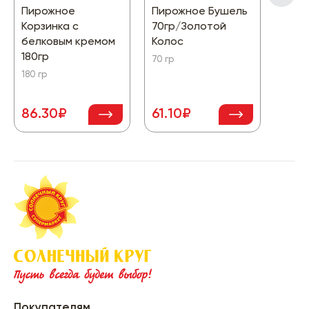
Пирожное
Пирожное Бушель
Торт
Корзинка с
70гр/Золотой
Тира
белковым кремом
Колос
800 г
180гр
70 гр
180 гр
86.30₽
61.10₽
969
Покупателям