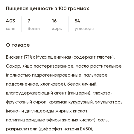
Пищевая ценность в 100 граммах
403
7
16
54
калл
белки
жиры
углеводы
О товаре
Бисквит (71%): Мука пшеничная (содержит глютен),
Сахар, яйцо пастеризованное, масло растительное
(полностью гидрогенизированные: пальмовое,
подсолнечное, хлопковое), белок яичный,
влагоудерживающий агент (глицерин), глюкозо-
фруктозный сироп, крахмал кукурузный, эмульгаторы
(моно- и диглицериды жирных кислот,
полиглицеридные эфиры жирных кислот), соль,
разрыхлители (дифосфат натрия E450i,