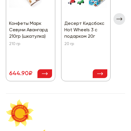
Конфеты Марк
Десерт Кидсбокс
Шоко
Севуни Авангард
Hot Wheels 3 с
Щедр
210гр (шкатулка)
подарком 20г
темн
моло
210 гр
20 гр
Шоко
75 гр
94.
644.90₽
-38