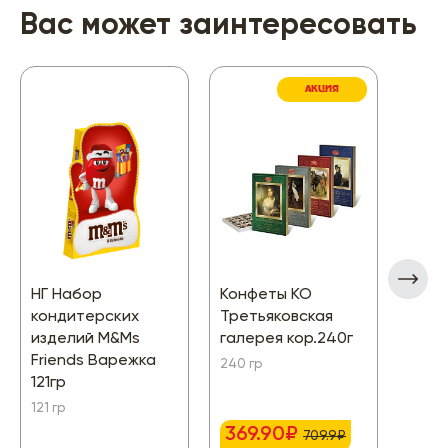
Вас может заинтересовать
АКЦИЯ
НГ Набор
Конфеты КО
Конф
кондитерских
Третьяковская
Миш
изделий M&Ms
галерея кор.240г
арах
Friends Варежка
цука
240 гр
121гр
глаз
121 гр
240 г
369.90₽
709.9₽