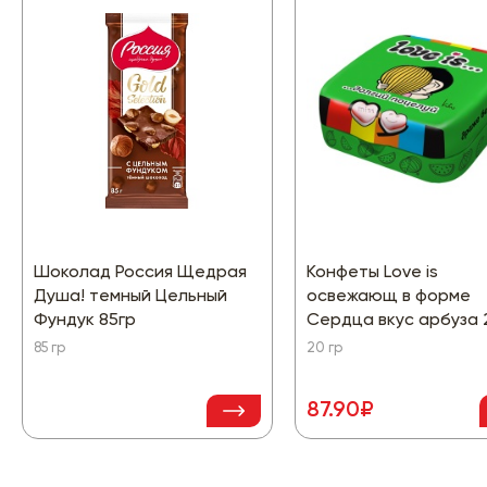
Шоколад Россия Щедрая
Конфеты Love is
Душа! темный Цельный
освежающ в форме
Фундук 85гр
Сердца вкус арбуза 
85 гр
20 гр
87.90₽