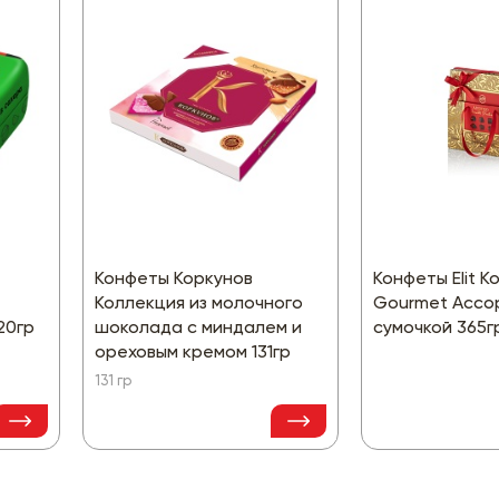
Конфеты Коркунов
Конфеты Elit 
Коллекция из молочного
Gourmet Ассор
20гр
шоколада с миндалем и
сумочкой 365г
ореховым кремом 131гр
131 гр