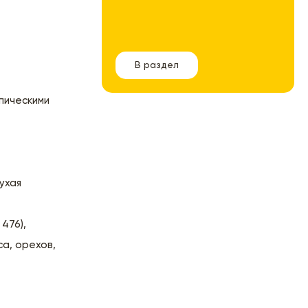
В раздел
пическими
ухая
476),
а, орехов,