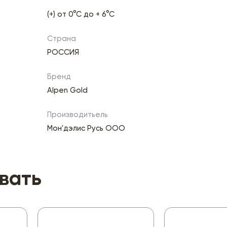
(+) от 0°С до + 6°С
Страна
РОССИЯ
Бренд
Alpen Gold
Производитьель
Мон'дэлис Русь ООО
вать