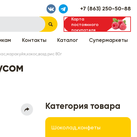
+7 (863) 250-50-88
Карта
постоянного
покупателя
икам
Контакты
Каталог
Супермаркеты
с,маракуйя,кокос,возд рис 80г
усом
Категория товара
Шоколад,конфеты