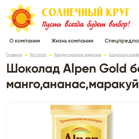
О компании
Жизнь компании
Спецпредло
Главная
Каталог
Кондитерские изделия
Шоколад,конф
Шоколад Alpen Gold б
манго,ананас,маракуйя