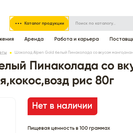
Каталог продукции
жения
Аренда
Работа и карьера
Поставщ
еты
Шоколад Alpen Gold белый Пинаколада со вкусом манго,анана
елый Пинаколада со вк
,кокос,возд рис 80г
Нет в наличии
Пищевая ценность в 100 граммах