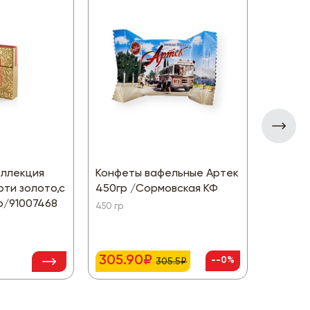
Коллекция
Конфеты вафельные Артек
Батонч
ти золото,с
450гр /Сормовская КФ
Ориджи
р/91007468
450 гр
40 гр
305.90₽
59.90
--0%
305.5₽