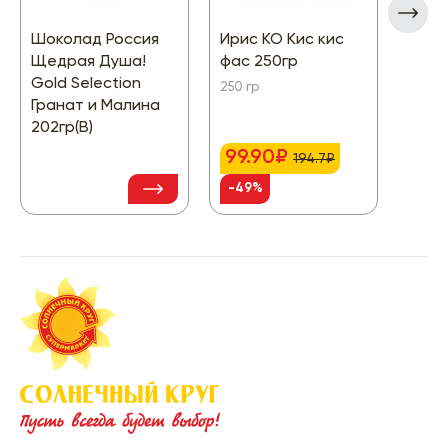
Шоколад Россия
Ирис КО Кис кис
Вост
Щедрая Душа!
фас 250гр
слад
Gold Selection
Вкус
250 гр
Гранат и Малина
цель
202гр(В)
и ви
50 гр
99.90₽
194.7₽
-49%