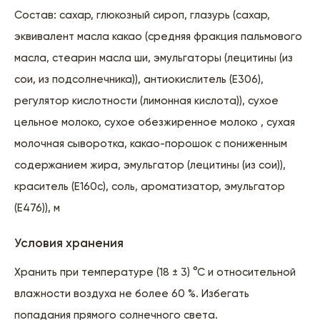
Cocтaв: сахар, глюкозный сироп, глазурь (сахар,
эквивалент масла какао (средняя фракция пальмового
масла, стеарин масла ши, эмульгаторы (лецитины (из
сои, из подсолнечника)), антиокислитель (E306),
регулятор кислотности (лимонная кислота)), сухое
цельное молоко, сухое обезжиренное молоко , сухая
молочная сыворотка, какао-порошок с пониженным
содержанием жира, эмульгатор (лецитины (из сои)),
краситель (E160c), cоль, ароматизатор, эмульгатор
(E476)), м
Условия хранения
Хранить при температуре (18 ± 3) °С и относительной
влажности воздуха не более 60 %. Избегать
попадания прямого солнечного света.