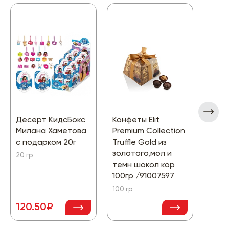
Десерт КидсБокс
Конфеты Elit
Конф
Милана Хаметова
Premium Collection
Коро
с подарком 20г
Truffle Gold из
Шарм
золотого,мол и
глаз
20 гр
темн шокол кор
шок 
100гр /91007597
орех
100 гр
180 гр
209
120.50₽
-13