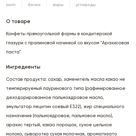
калл
белки
жиры
углеводы
О товаре
Конфеты прямоугольной формы в кондитерской
глазури с пралиновой начинкой со вкусом "Арахисовая
паста"
Ингредиенты
Состав продукта: сахар, заменитель масла какао не
темперируемый лауринового типа (рафинированное
дезодорированное пальмоядровое масло,
эмульгатор лецитин соевый Е322), жир специального
назначения (пальмоядровое, пальмовое масло),
арахис тертый, какао порошок, сухое цельное
молоко, сыворотка сухая молочная, ароматизато