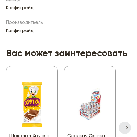
Конфитрейд
Производитьель
Конфитрейд
Вас может заинтересовать
Шоколад Хрутка
Сладкая Сказка
Конф