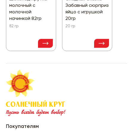
молочный с
Забавный сюрприз
Грил
молочной
яйцо с игрушкой
грил
начинкой 82гр
20гр
1000 
82 гр
20 гр
Покупателям