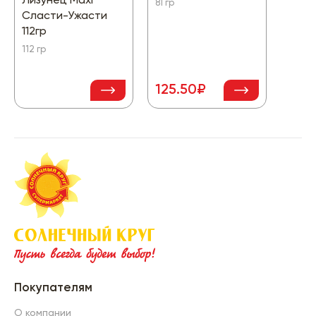
Лизунец Maxi
Яичн
81 гр
Сласти-Ужасти
ассо
112гр
24 гр
112 гр
125.50₽
35.
Покупателям
О компании