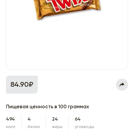
84.90₽
Пищевая ценность в 100 граммах
494
4
24
64
калл
белки
жиры
углеводы