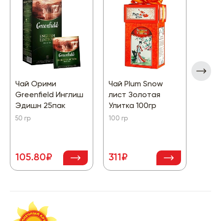
Чай Орими
Чай Plum Snow
Чай 
Greenfield Инглиш
лист Золотая
Троп
Эдишн 25пак
Улитка 100гр
20пак
50 гр
100 гр
36 гр
105.80₽
311₽
94.