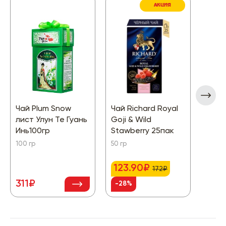
АКЦИЯ
Чай Plum Snow
Чай Richard Royal
Чай 
лист Улун Те Гуань
Goji & Wild
Отбо
Инь100гр
Stawberry 25пак
200 г
100 гр
50 гр
123.90₽
264
172₽
311₽
-28%
-20