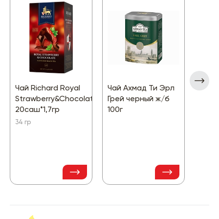
Чай Richard Royal
Чай Ахмад Ти Эрл
Чай 
Strawberry&Chocolate
Грей черный ж/б
Крас
20саш*1,7гр
100г
сери
34 гр
180 гр
289