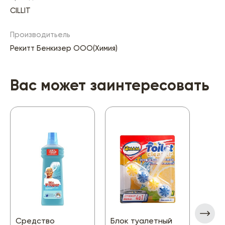
CILLIT
Производитьель
Рекитт Бенкизер ООО(Химия)
Вас может заинтересовать
Средство
Блок туалетный
Осве