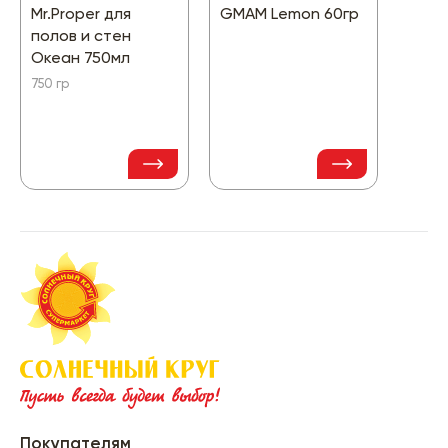
Mr.Proper для
GMAM Lemon 60гр
Арне
полов и стен
Чар
Океан 750мл
магн
750 гр
171 гр
199
Покупателям