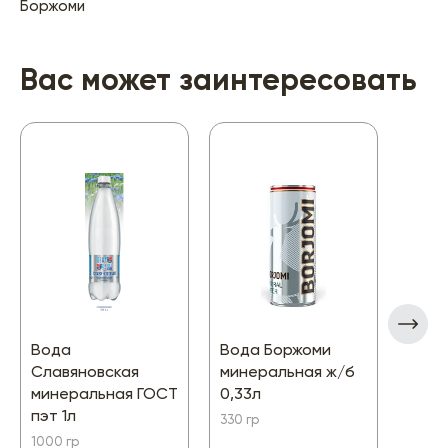
Боржоми
Вас может заинтересовать
Вода
Вода Боржоми
Вода
Славяновская
минеральная ж/б
пить
минеральная ГОСТ
0,33л
бут 1
пэт 1л
330 гр
1500 г
1000 гр