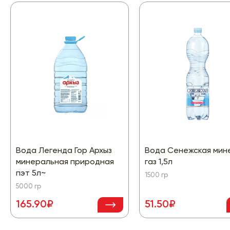
Вода Легенда Гор Архыз
Вода Сенежская мин
минеральная природная
газ 1,5л
пэт 5л~
1500 гр
5000 гр
165.90₽
51.50₽