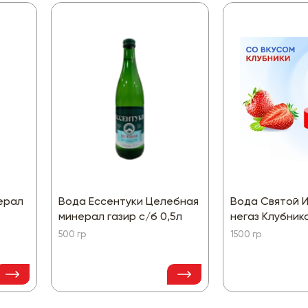
ерал
Вода Ессентуки Целебная
Вода Святой 
минерал газир с/б 0,5л
негаз Клубника
500 гр
1500 гр