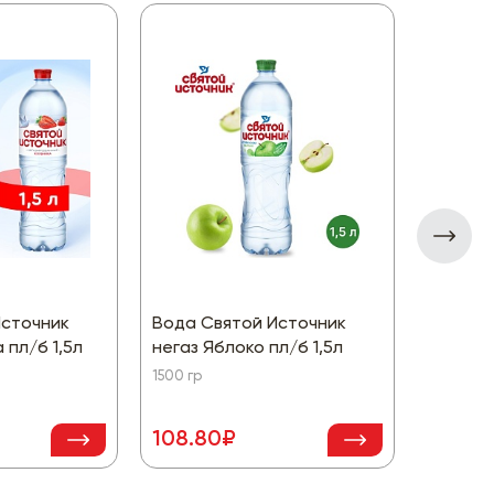
Источник
Вода Святой Источник
Вода С
 пл/б 1,5л
негаз Яблоко пл/б 1,5л
негаз П
1500 гр
1500 гр
108.80₽