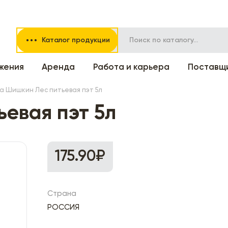
Каталог продукции
жения
Аренда
Работа и карьера
Поставщ
а Шишкин Лес питьевая пэт 5л
евая пэт 5л
175.90₽
Страна
РОССИЯ