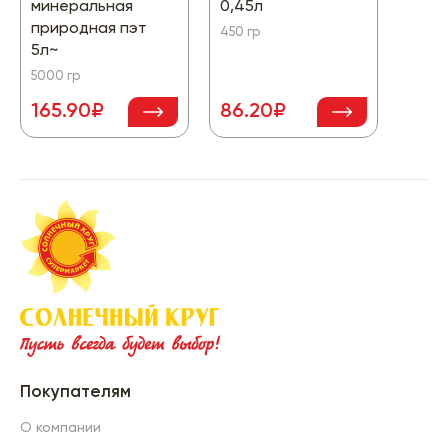
минеральная
0,45л
б 1,2
природная пэт
450 гр
1250 г
5л~
5000 гр
165.90₽
86.20₽
91.
Покупателям
О компании