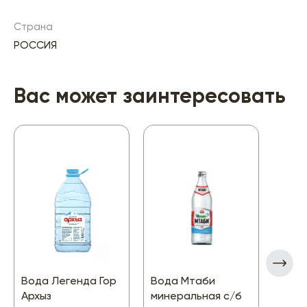
Страна
РОССИЯ
Вас может заинтересовать
Вода Легенда Гор
Вода Мтаби
Вода
Архыз
минеральная с/б
пить