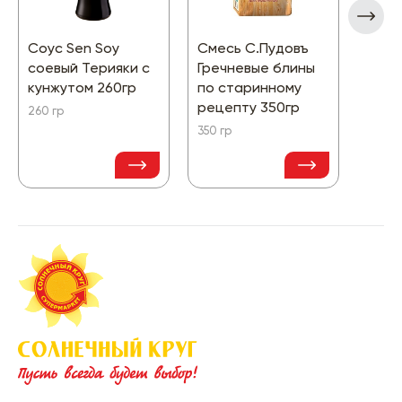
Соус Sen Soy
Смесь С.Пудовъ
Смес
соевый Терияки с
Гречневые блины
Торт
кунжутом 260гр
по старинному
барх
рецепту 350гр
Саш
260 гр
300гр
350 гр