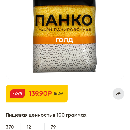
139.90₽
182₽
-24%
Пищевая ценность в 100 граммах
370
12
79