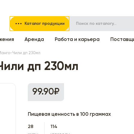
Каталог продукции
жения
Аренда
Работа и карьера
Поставщ
Манго-Чили дп 230мл
Чили дп 230мл
99.90₽
Пищевая ценность в 100 граммах
28
114