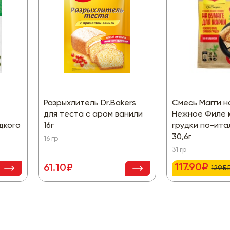
Разрыхлитель Dr.Bakers
Смесь Магги н
для теста с аром ванили
Нежное Филе 
дкого
16г
грудки по-ита
30,6г
16 гр
31 гр
117.90₽
61.10₽
129.5