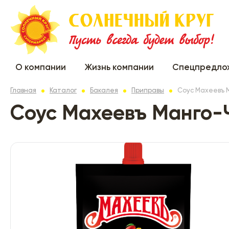
О компании
Жизнь компании
Спецпредло
Главная
Каталог
Бакалея
Приправы
Соус Махеевъ 
Соус Махеевъ Манго-