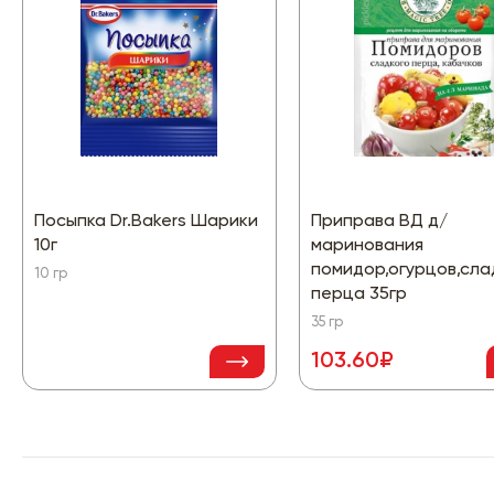
Посыпка Dr.Bakers Шарики
Приправа ВД д/
10г
маринования
помидор,огурцов,сла
10 гр
перца 35гр
35 гр
103.60₽