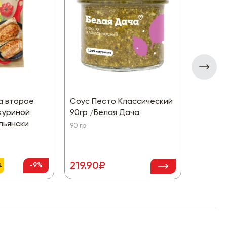
а второе
Соус Песто Классический
Сода п
куриной
90гр /Белая Дача
Стерли
льянски
90 гр
500 гр
219.90₽
61.80
-9%
₽