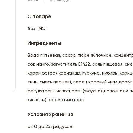
жиры
углеводы
О товаре
без ГМО
Ингредиенты
Вода питьевая, сахар, пюре яблочное, концен
сок манго, загуститель Е1422, соль пищевая, см
карри острая(кориандр, куркума, имбирь, кориц
тмин, смесь перцев), перец красный чили дробл
регуляторы кислотности (уксусная,молочная и 
кислоты), ароматизаторы
Условия хранения
от 0 до 25 градусов