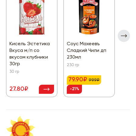
Кисель Эстетика
Соус Махеевъ
Саха
Вкуса м/п со
Сладкий Чили дп
куск
вкусом клубники
230мл
ГОСТ
30гр
230 гр
500 г
30 гр
79.90₽
99.9₽
27.80₽
65.
-21%