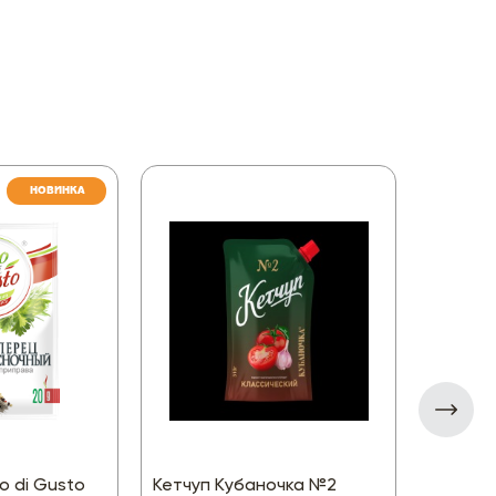
НОВИНКА
 di Gusto
Кетчуп Кубаночка №2
Соус Pe