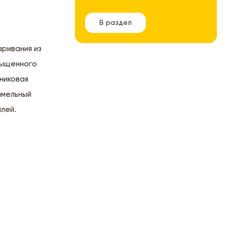
В раздел
ривания из
сыщенного
никовая
амельный
йлей.