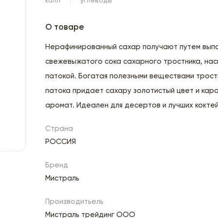
калл
углеводы
О товаре
Нерафинированный сахар получают путем выпа
свежевыжатого сока сахарного тростника, на
патокой. Богатая полезными веществами трост
патока придает сахару золотистый цвет и кар
аромат. Идеален для десертов и лучших кокте
Страна
РОССИЯ
Бренд
Мистраль
Производитьель
Мистраль трейдинг ООО