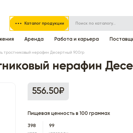
Каталог продукции
жения
Аренда
Работа и карьера
Поставщ
ь тростниковый нерафин Десертный 900гр
тниковый нерафин Десе
556.50₽
Пищевая ценность в 100 граммах
398
99