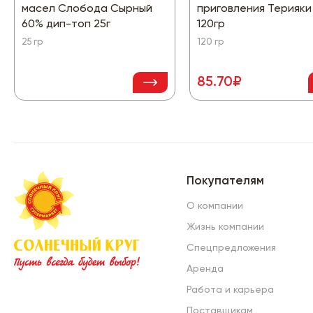
масел Слобода Сырный
приговления Терияки
60% дип-топ 25г
120гр
25 гр
120 гр
85.70₽
Покупателям
О компании
Жизнь компании
Спецпредложения
Аренда
Работа и карьера
Поставщикам