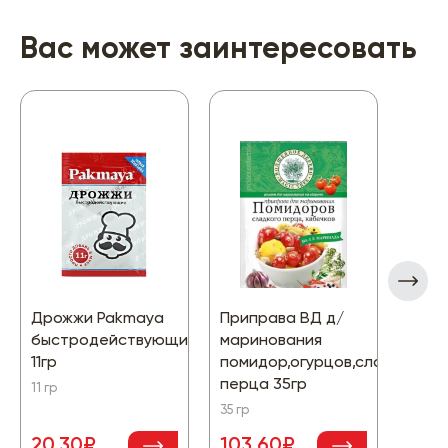
Вас может заинтересовать
Дрожжи Pakmaya
Приправа ВД д/
Кетч
быстродействующие
маринования
Тома
11гр
помидор,огурцов,сладкого
300г
перца 35гр
11 гр
300 г
35 гр
73.
20.30₽
103.60₽
-15