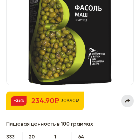
234.90₽
309.90₽
-25%
Пищевая ценность в 100 граммах
333
20
1
64