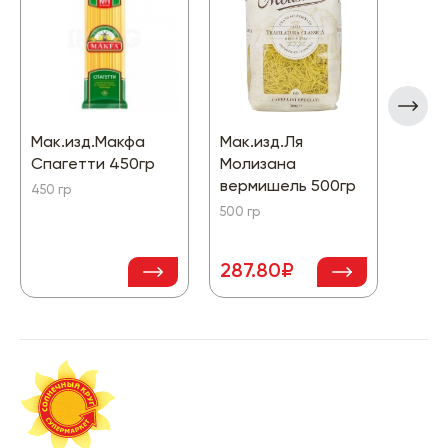
Мак.изд.Макфа
Мак.изд.Ля
Мак.и
Спагетти 450гр
Молизана
спир
вермишель 500гр
450 гр
450 г
500 гр
287.80₽
109