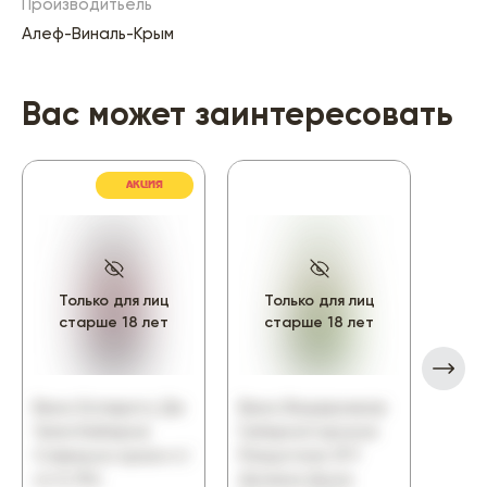
Производитьель
Алеф-Виналь-Крым
Вас может заинтересовать
АКЦИЯ
Только для лиц
Только для лиц
То
старше 18 лет
старше 18 лет
ст
Вино Еспириту Де
Вино Ведерников
Вино
Чили Каберне
Губернаторское
сорт
Совиньон красн п/
Ркацители ЗГУ
0,75
сл 0,75л
Долина Дона