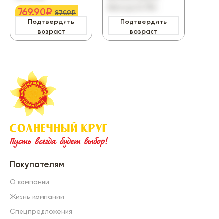
бел.сух.0,75л
769.90₽
879.9₽
Подтвердить
Подтвердить
П
-13%
возраст
возраст
Покупателям
О компании
Жизнь компании
Спецпредложения