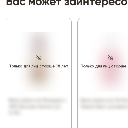
Вас может заинтересо
Только для лиц старше 18 лет
Только для лиц старше 
Вино игристое Мондоро с
Вино игристое Ла Пе
ЗНП Просеко белое сух
Перле брют розовое 
0,75л