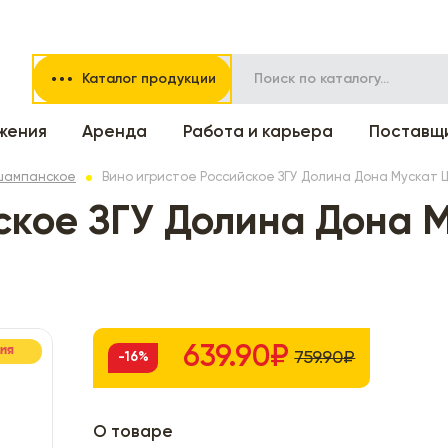
Каталог продукции
жения
Аренда
Работа и карьера
Поставщ
,шампанское
Вино игристое Российское ЗГУ Долина Дона Мускат Ц
ское ЗГУ Долина Дона 
639.90₽
ЦИЯ
759.90₽
-16%
О товаре