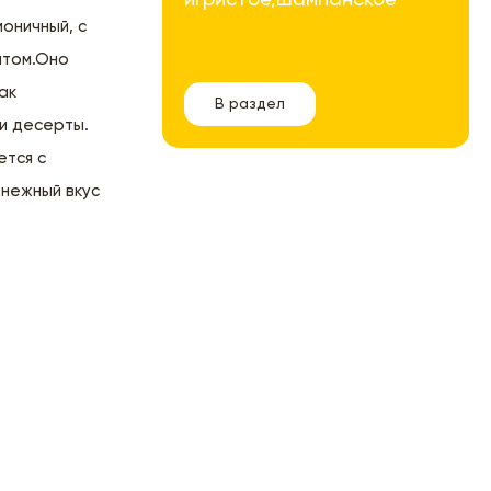
моничный, с
атом.Оно
ак
В раздел
 и десерты.
ется с
 нежный вкус