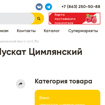
+7 (863) 250-50-88
Карта
постоянного
покупателя
икам
Контакты
Каталог
Супермаркеты
имлянский бел п/сл 0,75л
Мускат Цимлянский
Категория товара
Вино
игристое,шампанское