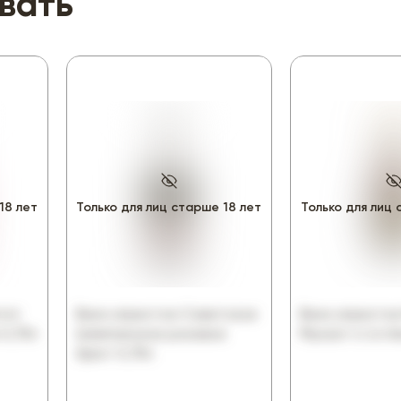
вать
18 лет
Только для лиц старше 18 лет
Только для лиц 
тит
Вино игристое Советское
Вино игристо
0,75л
Шампанское розовое
Мускат п/сл б
брют 0,75л